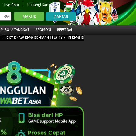
Live Chat
Hubungi Kami
DAFTAR
M BOLA TANGKAS
PROMOSI
REFERRAL
UCKY DRAW KEMERDEKAAN | LUCKY SPIN KEMERDEKAAN | PROMO GOAL 15% MENIT 88+ – A