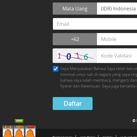
Mata Uang
+62
Saya Menyatakan Bahwa Saya telah berum
minimal umur sah di negara yang saya ting
bahwa saya telah membaca, mengerti da
Syarat dan Ketentuan. Saya juga bersedi
Daftar
© 