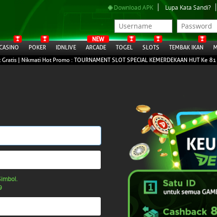
Download APK
Lupa Kata Sandi?
NEW
 CASINO
POKER
IDNLIVE
ARCADE
TOGEL
SLOTS
TEMBAK IKAN
M
atis | Nikmati Hot Promo : TOURNAMENT SLOT SPECIAL KEMERDEKAAN HUT Ke 81 | L
Simbol.
9