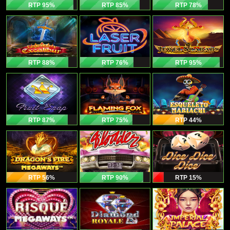
RTP 95
%
RTP 85
%
RTP 78
%
RTP 88
%
RTP 76
%
RTP 95
%
RTP 87
%
RTP 75
%
RTP 44
%
RTP 56
%
RTP 90
%
RTP 15
%