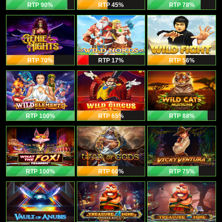
RTP 90
%
RTP 45
%
RTP 78
%
RTP 70
%
RTP 17
%
RTP 56
%
RTP 100
%
RTP 65
%
RTP 88
%
RTP 100
%
RTP 60
%
RTP 75
%