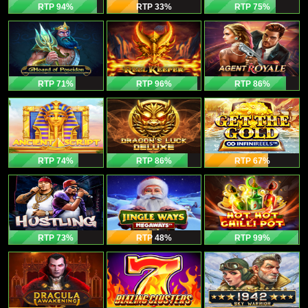
RTP 94
%
RTP 33
%
RTP 75
%
RTP 71
%
RTP 96
%
RTP 86
%
RTP 74
%
RTP 86
%
RTP 67
%
RTP 73
%
RTP 48
%
RTP 99
%