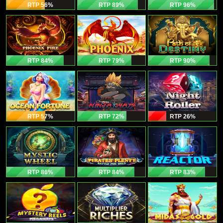
RTP 56
%
RTP 89
%
RTP 96
%
RTP 84
%
RTP 79
%
RTP 90
%
RTP 57
%
RTP 72
%
RTP 26
%
RTP 86
%
RTP 84
%
RTP 83
%