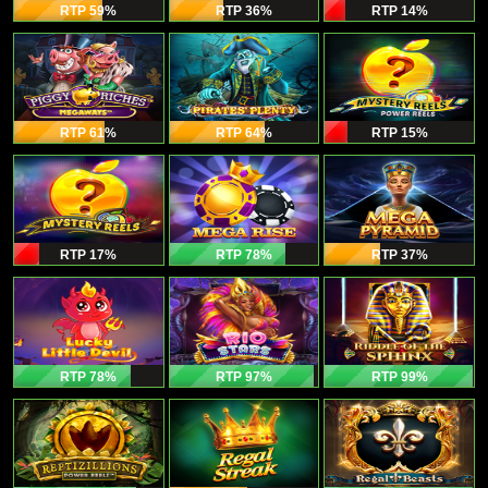
RTP 59
%
RTP 36
%
RTP 14
%
RTP 61
%
RTP 64
%
RTP 15
%
RTP 17
%
RTP 78
%
RTP 37
%
RTP 78
%
RTP 97
%
RTP 99
%