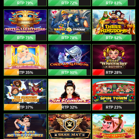
RTP 79
%
RTP 72
%
RTP 83
%
RTP 75
%
RTP 78
%
RTP 92
%
RTP 35
%
RTP 90
%
RTP 28
%
RTP 37
%
RTP 32
%
RTP 23
%