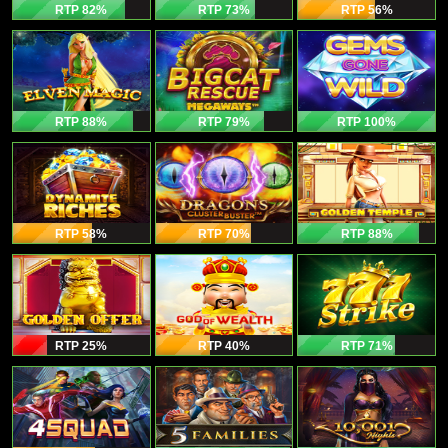
RTP 82
%
RTP 73
%
RTP 56
%
RTP 88
%
RTP 79
%
RTP 100
%
RTP 58
%
RTP 70
%
RTP 88
%
RTP 25
%
RTP 40
%
RTP 71
%